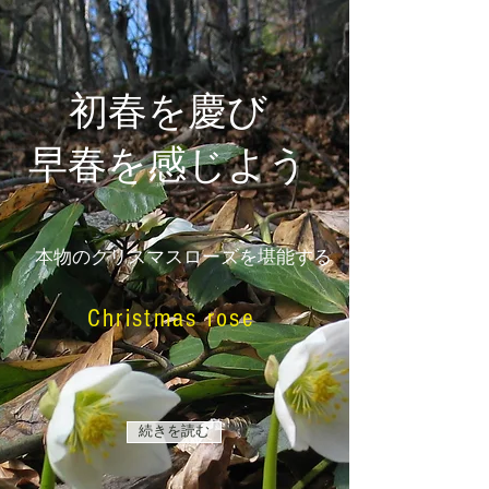
​初春を慶び
早春を感じよう
本物のクリスマスローズを堪能する
Christmas rose
続きを読む