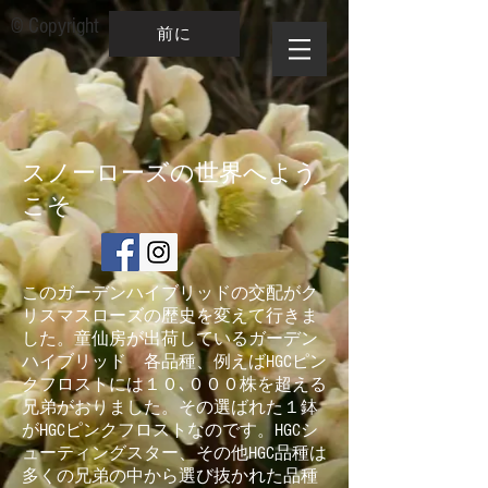
© Copyright
前に
​スノーローズの
世界へよう
こそ
このガーデンハイブリッドの交配がク
リスマスローズの歴史を変えて行きま
した。童仙房が出荷しているガーデン
ハイブリッド 各品種、例えばHGCピン
クフロストには１０､０００株を超える
兄弟がおりました。その選ばれた１鉢
がHGCピンクフロストなのです。HGCシ
ューティングスター、その他HGC品種は
多くの兄弟の中から選び抜かれた品種