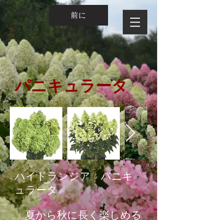
© Copyright
前に
​パニキュラータ
ハイドランジア パニキ
ュラータ
夏から秋に長く楽しめる