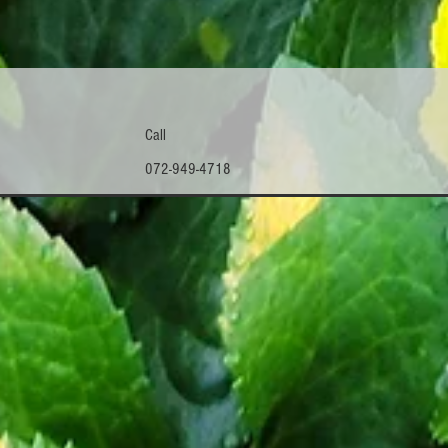
Call
​072-949-4718