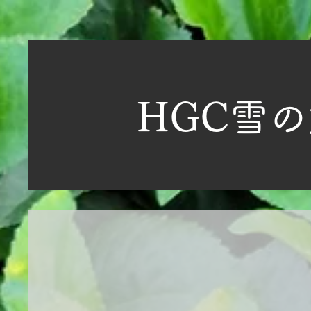
​HGC
雪