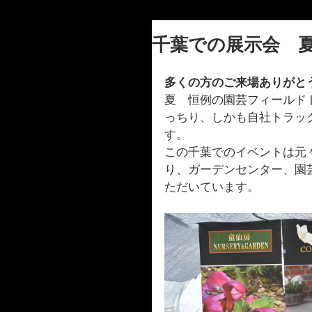
千葉での展示会 
多くの方のご来場ありがと
夏　恒例の園芸フィールド
っちり、しかも自社トラッ
す。
この千葉でのイベントは元
り、ガーデンセンター、園
ただいています。