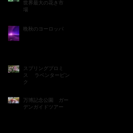
世界最大の花き市
場
晩秋のヨーロッパ
スプリングプロミ
ス ラベンターピン
ク
万博記念公園 ガー
デンガイドツアー