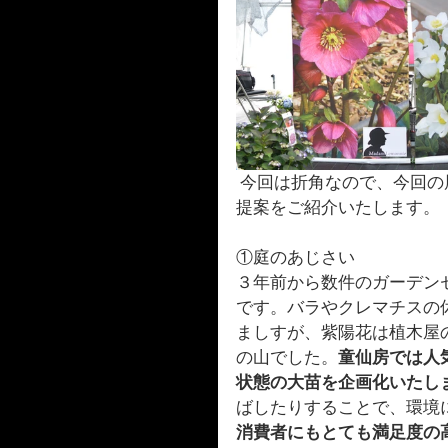
 今回は折角なので、今回の展示会に来られなかった方々に、展示会における弊社の
提案をご紹介いたします。
①庭のあじさい　
３年前から数件のガーデン
です。バラやクレマチスの
ましすが、紫陽花は植木屋
の山でした。
童仙房では人
状態の大苗を企画化いたし
ばしたりすることで、環境
消費者にもとても満足度の