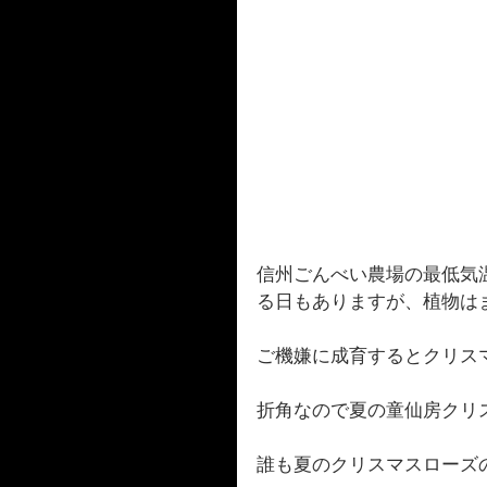
信州ごんべい農場の最低気温
る日もありますが、植物は
ご機嫌に成育するとクリス
折角なので夏の童仙房クリ
誰も夏のクリスマスローズ