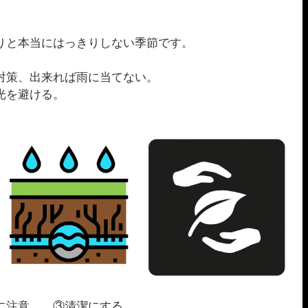
りと本当にはっきりしない季節です。
対策、出来れば雨に当てない。
光を避ける。
に注意　　③清潔にする　