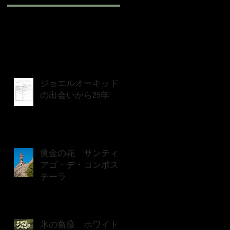
ジョエルオーキッド
の出会いから25年
黄金の花 サンティ
アゴ・デ・コンポス
テーラ
氷の薔薇 ホワイト