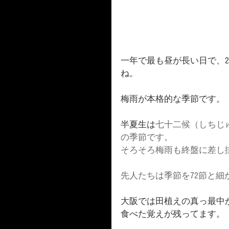
一年で最も昼が長い日で、2
ね。
梅雨が本格的な季節です。
半夏生は
七十二候（しちじ
の季節です。
そろそろ梅雨も終盤に差し
先人たちは季節を72節と
大阪では田植えの真っ最中
食べた覚えが残ってます。