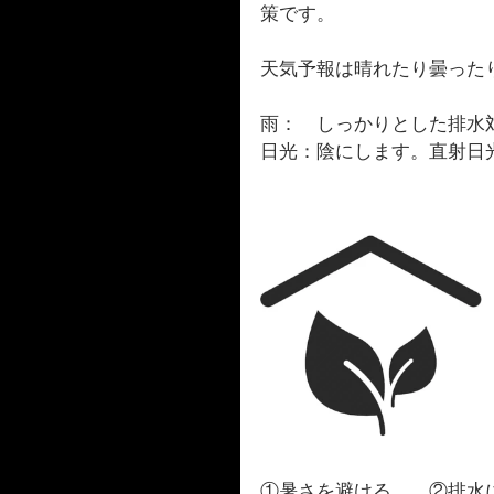
策です。
天気予報は晴れたり曇った
雨：　しっかりとした排水
日光：陰にします。直射日
①暑さを避ける。　②排水