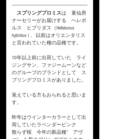
スプリングプロミス
は　童仙房
ナーセリーがお届けする　ヘレボ
ルス　ヒブリダス（Helleborus 
hybridus )  ,   以前はオリエンタリス
と言われていた種の品種です。
10年以上前に出荷していた　ライ
ジングサン、ファジームーンなど
のグループのブランドとして　ス
プリングプロミスがありました。
覚えている方もおられると思いま
す。
昨年はウインターカラーとして出
荷していたラベンダーピンク　　
散らず桜　今年の新品種”　アヴ