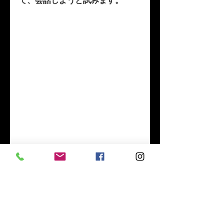
て、会話しようと試みます。
この根を見ていると、知性を感じ
ます。　動物の知性とは違う、植