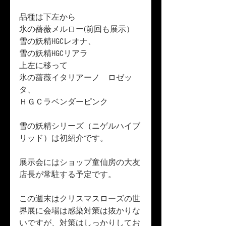
品種は下左から　
氷の薔薇メルロー(前回も展示）
雪の妖精HGCレオナ、　
雪の妖精HGCリアラ
上左に移って　　　
氷の薔薇イタリアーノ　ロゼッ
タ、　
ＨＧＣラベンダーピンク
雪の妖精シリーズ（ニゲルハイブ
リッド）は初紹介です。
展示会にはショップ童仙房の大友
店長が常駐する予定です。
この週末はクリスマスローズの世
界展に会場は感染対策は抜かりな
いですが、対策はしっかりしてお