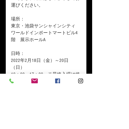
運びください。
場所：　
東京・池袋サンシャインシティ
ワールドインポートマートビル4
階　展示ホールA
日時：
2022年2月18日（金）～20日
（日）
10：00～17：00　※最終入場は終
了の30分前まで
※アーリーチケットの方は9：00
～入場可能